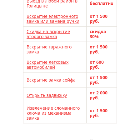
Выезд в любой район в
электронные замки lockin
бесплатно
Голицыне
электронные замки kaadas
Вскрытие электронного
от 1 500
электронные замки samsung
замка или замена ручки
руб.
электронные замки sanyo
Скидка на вскрытие
скидка
второго замка
30%
электронные замки armadillo
Вскрытие гаражного
электронные замки solity
от 1 500
замка
руб.
электронные замки novilock
Вскрытие легковых
от 600
электронные замки moorgen
автомобилей
руб.
электронные замки desi
от 1 500
Вскрытие замка сейфа
электронные замки biometric
руб.
электронные замки xiaomi
от 2 000
Открыть задвижку
руб.
установка замка
замена замка
Извлечение сломанного
перекодировка замков
от 1 500
ключа из механизма
руб.
замка