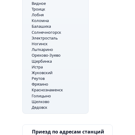
Видное
Троицк
Лобня
Коломна
Балашиха
Солнечногорск
Электросталь
Ногинск
Лыткарино
Орехово-Зуево
Щербинка
Истра
Жуковский
Реутов
Фрязино
Краснознаменск
Голицыно
Щелково
Дедовск
Приезд по адресам станций