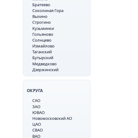
Братеево
Соколиная Гора
Выхино
Строгино
Кузьминки
Гольяново
Солнцево
Измайлово
Таганский
Бутырский
Медведково
Дзержинский
ОКРУГА
САО
ЗАО
ЮВАО
Новомосковский АО
ЦАО
СВАО
ВАО