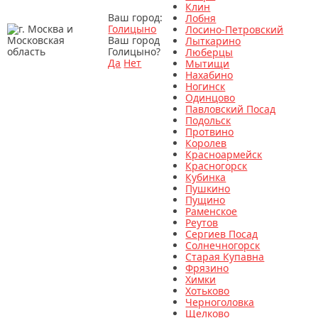
Клин
Ваш город:
Лобня
Голицыно
Лосино-Петровский
Ваш город
Лыткарино
Голицыно?
Люберцы
Да
Нет
Мытищи
Нахабино
Ногинск
Одинцово
Павловский Посад
Подольск
Протвино
Королев
Красноармейск
Красногорск
Кубинка
Пушкино
Пущино
Раменское
Реутов
Сергиев Посад
Солнечногорск
Старая Купавна
Фрязино
Химки
Хотьково
Черноголовка
Щелково