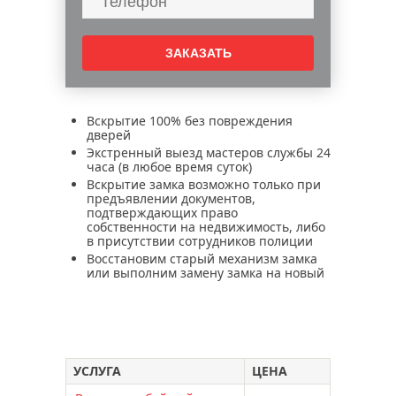
вскрытие железных дверей
вскрытие гаражей
вскрытие автомобилей
ремонт электронных замков
цены на услуги по установке
Вскрытие 100% без повреждения
электронных замков
дверей
Экстренный выезд мастеров службы 24
установка электронных замков в москве
часа (в любое время суток)
установка электронных замков aqara
Вскрытие замка возможно только при
предъявлении документов,
установка электронных замков philips
подтверждающих право
собственности на недвижимость, либо
электронные умные замки
в присутствии сотрудников полиции
электронные замки aqara
Восстановим старый механизм замка
или выполним замену замка на новый
электронные замки dircode
электронные замки sciener
электронные замки невидимки
электронные замки hogo
УСЛУГА
ЦЕНА
электронные замки philips