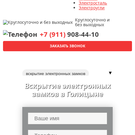
Электросталь
Электроугли
Круглосуточно и
без выходных
+7 (911)
908-44-10
ЗАКАЗАТЬ ЗВОНОК
▼
вскрытие электронных замков
вскрытие замков входной двери
Вскрытие электронных
вскрытие кодовых замков
замков в Голицыне
вскрытие цилиндровых замков
вскрытие навесных замков
вскрытие гаражных замков
вскрытие ригельных замков
вскрытие электронных сейфов