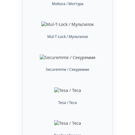
Mottura / Моттура
Mul-T-Lock / Мультилок
Securemme / Секуремме
Tesa / Теса