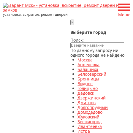
установка, вскрытие, ремонт дверей
Меню
×
Выберите город
Поиск:
По данному запросу ни
одного города не найдено!
Москва
Апрелевка
Балашиха
Белоозерский
Бронницы
Видное
Голицыно
Дедовск
Дзержинский
Дмитров
Долгопрудный
Домодедово
Жуковский
Звенигород
Ивантеевка
Истра