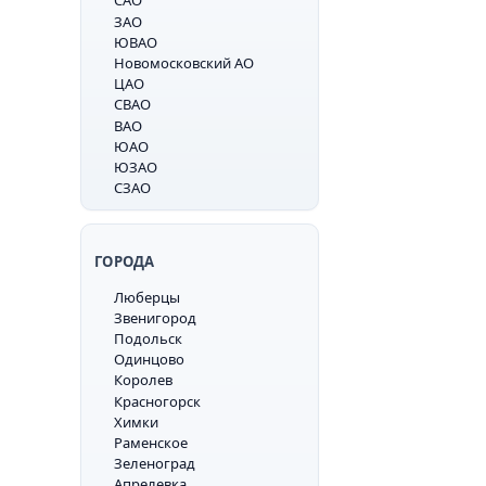
САО
ЗАО
ЮВАО
Новомосковский АО
ЦАО
СВАО
ВАО
ЮАО
ЮЗАО
СЗАО
ГОРОДА
Люберцы
Звенигород
Подольск
Одинцово
Королев
Красногорск
Химки
Раменское
Зеленоград
Апрелевка