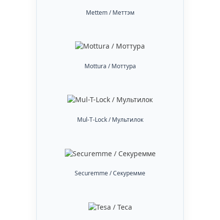
Mettem / Меттэм
Mottura / Моттура
Mul-T-Lock / Мультилок
Securemme / Секуремме