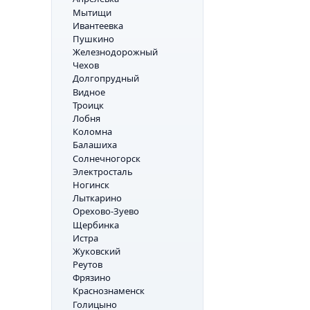
Мытищи
Ивантеевка
Пушкино
Железнодорожный
Чехов
Долгопрудный
Видное
Троицк
Лобня
Коломна
Балашиха
Солнечногорск
Электросталь
Ногинск
Лыткарино
Орехово-Зуево
Щербинка
Истра
Жуковский
Реутов
Фрязино
Краснознаменск
Голицыно