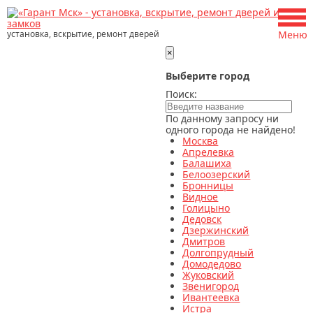
установка, вскрытие, ремонт дверей
Меню
×
Выберите город
Поиск:
По данному запросу ни
одного города не найдено!
Москва
Апрелевка
Балашиха
Белоозерский
Бронницы
Видное
Голицыно
Дедовск
Дзержинский
Дмитров
Долгопрудный
Домодедово
Жуковский
Звенигород
Ивантеевка
Истра