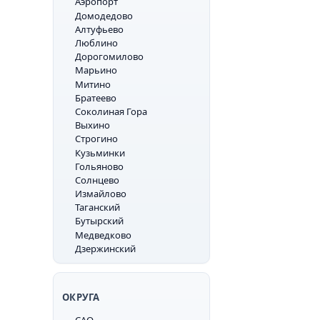
Аэропорт
Домодедово
Алтуфьево
Люблино
Дорогомилово
Марьино
Митино
Братеево
Соколиная Гора
Выхино
Строгино
Кузьминки
Гольяново
Солнцево
Измайлово
Таганский
Бутырский
Медведково
Дзержинский
ОКРУГА