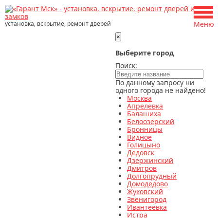
установка, вскрытие, ремонт дверей
Меню
×
Выберите город
Поиск:
По данному запросу ни
одного города не найдено!
Москва
Апрелевка
Балашиха
Белоозерский
Бронницы
Видное
Голицыно
Дедовск
Дзержинский
Дмитров
Долгопрудный
Домодедово
Жуковский
Звенигород
Ивантеевка
Истра