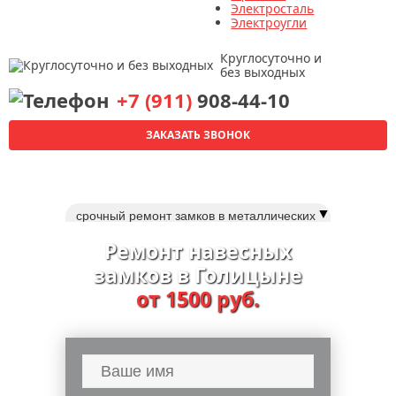
Электросталь
Электроугли
Круглосуточно и
без выходных
+7 (911)
908-44-10
ЗАКАЗАТЬ ЗВОНОК
▼
срочный ремонт замков в металлических
дверях
Ремонт навесных
мастер по ремонту замков дверей
замков в Голицыне
срочный ремонт дверных замков
от 1500 руб.
ремонт и замена замка fuaro (фуаро)
срочная замена замков в металлической
двери
замена личинки замка двери
замена замка в китайской двери