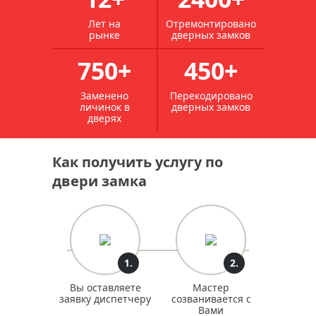
Лет на
Отремонтировано
рынке
дверных замков
750+
450+
Заменено
Перекодировано
личинок в
дверных замков
дверях
Как получить услугу по
двери замка
1.
2.
Вы оставляете
Мастер
заявку диспетчеру
созванивается с
Вами