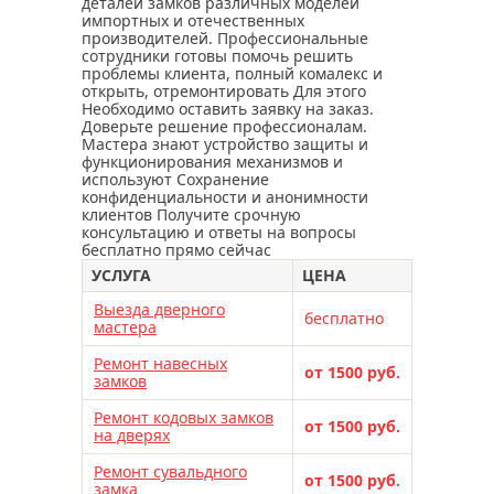
вскрытие и замена замков kale
деталей замков различных моделей
импортных и отечественных
вскрытие и замена замков iseo
производителей. Профессиональные
сотрудники готовы помочь решить
вскрытие и замена замка apecs
проблемы клиента, полный комалекс и
открыть, отремонтировать Для этого
вскрытие и замена замков masterlock
Необходимо оставить заявку на заказ.
вскрытие и замена замков класс
Доверьте решение профессионалам.
Мастера знают устройство защиты и
вскрытие и замена замков сам
функционирования механизмов и
используют Сохранение
монтаж замков – прерогатива
конфиденциальности и анонимности
специалистов
клиентов Получите срочную
консультацию и ответы на вопросы
починить замок может только мастер
бесплатно прямо сейчас
перекодировка замка cisa
УСЛУГА
ЦЕНА
перекодировка замков
Выезда дверного
бесплатно
мастера
габаритные чертежи замков
немного о замках
Ремонт навесных
от 1500 руб.
замков
ремонт ручек входной двери
Ремонт кодовых замков
ремонт входной металлической двери
от 1500 руб.
на дверях
мастер по ремонту входной двери
Ремонт сувальдного
от 1500 руб.
ремонт входных дверей в москве
замка