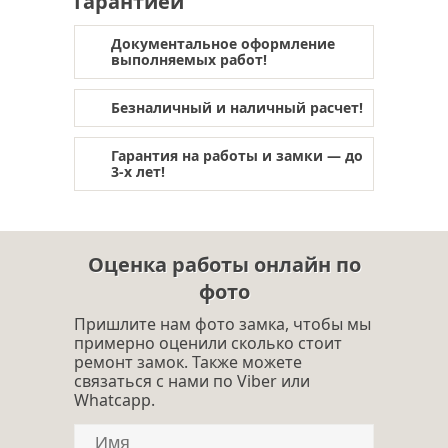
Гарантией
обивка двери в щелково
отделка дверей
обивка дверей
Документальное оформление
выполняемых работ!
тепло- шумоизоляция двери
Безналичный и наличный расчет!
Гарантия на работы и замки — до
3-х лет!
Оценка работы онлайн по
фото
Пришлите нам фото замка, чтобы мы
примерно оценили сколько стоит
ремонт замок. Также можете
связаться с нами по Viber или
Whatcapp.