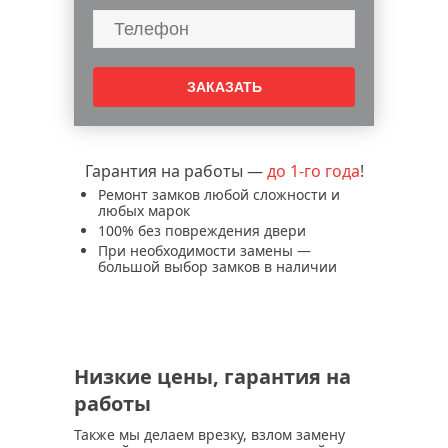
установка дополнительного замка в
дверь
перекодировка замка входной двери
служба аварийного вскрытия замков и
дверей
аварийное вскрытие замков дверей
Гарантия на работы —
врезка замка в металлическую дверь
до 1-го года
!
Ремонт замков любой сложности и
замена ручки дверного замка
любых марок
замена дверных замков
100% без повреждения двери
При необходимости замены —
установка дверных замков
большой выбор замков в наличии
замена входного замка
вскрытие дверных замков
вскрытие и замена замка mottura
вскрытие и замена замков гардиан
Низкие цены, гарантия на
вскрытие и замена замков эльбор
работы
вскрытие и замена замков securemme
Также мы делаем врезку, взлом замену