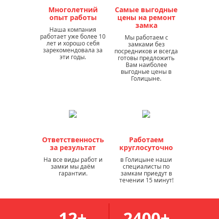
Многолетний
Самые выгодные
опыт работы
цены на ремонт
замка
Наша компания
работает уже более 10
Мы работаем с
лет и хорошо себя
замками без
зарекомендовала за
посредников и всегда
эти годы.
готовы предложить
Вам наиболее
выгодные цены в
Голицыне.
Ответственность
Работаем
за результат
круглосуточно
На все виды работ и
в Голицыне наши
замки мы даём
специалисты по
гарантии.
замкам приедут в
течении 15 минут!
12+
2400+