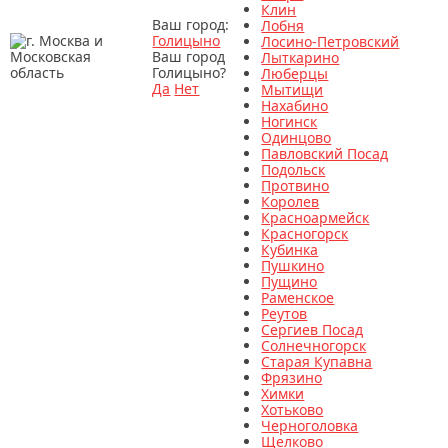
Клин
Ваш город:
Лобня
Голицыно
Лосино-Петровский
Ваш город
Лыткарино
Голицыно?
Люберцы
Да
Нет
Мытищи
Нахабино
Ногинск
Одинцово
Павловский Посад
Подольск
Протвино
Королев
Красноармейск
Красногорск
Кубинка
Пушкино
Пущино
Раменское
Реутов
Сергиев Посад
Солнечногорск
Старая Купавна
Фрязино
Химки
Хотьково
Черноголовка
Щелково